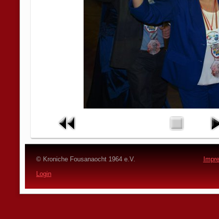
© Kroniche Fousanaocht 1964 e.V.
Impr
Login