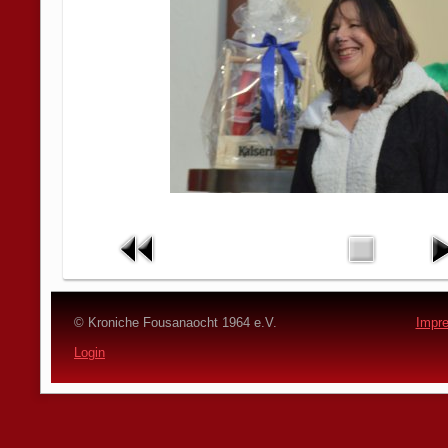
© Kroniche Fousanaocht 1964 e.V.
Impr
Login